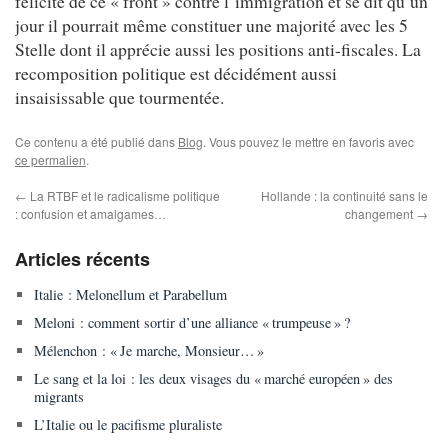
félicite de ce « front » contre l’immigration et se dit qu’un
jour il pourrait même constituer une majorité avec les 5
Stelle dont il apprécie aussi les positions anti-fiscales. La
recomposition politique est décidément aussi
insaisissable que tourmentée.
Ce contenu a été publié dans
Blog
. Vous pouvez le mettre en favoris avec
ce permalien
.
←
La RTBF et le radicalisme politique
Hollande : la continuité sans le
: confusion et amalgames…
changement
→
Articles récents
Italie : Melonellum et Parabellum
Meloni : comment sortir d’une alliance « trumpeuse » ?
Mélenchon : « Je marche, Monsieur… »
Le sang et la loi : les deux visages du « marché européen » des
migrants
L’Italie ou le pacifisme pluraliste