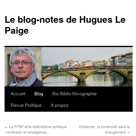
Le blog-notes de Hugues Le
Paige
Accueil
Blog
Bio-Biblio-filmographie
Aller
Revue Politique
A propos
au
contenu
←
La RTBF et le radicalisme politique
Hollande : la continuité sans le
: confusion et amalgames…
changement
→