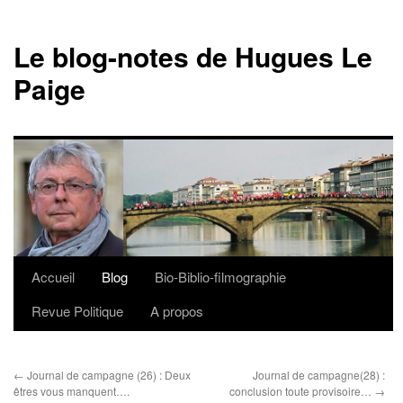
Le blog-notes de Hugues Le
Paige
Accueil
Blog
Bio-Biblio-filmographie
Aller
Revue Politique
A propos
au
contenu
←
Journal de campagne (26) : Deux
Journal de campagne(28) :
êtres vous manquent….
conclusion toute provisoire…
→