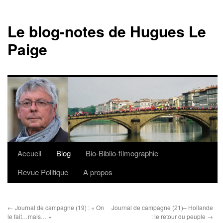
Le blog-notes de Hugues Le
Paige
Accueil
Blog
Bio-Biblio-filmographie
Aller
Revue Politique
A propos
au
contenu
←
Journal de campagne (19) : « On
Journal de campagne (21)– Hollande
le fait…mais… »
: le retour du peuple
→