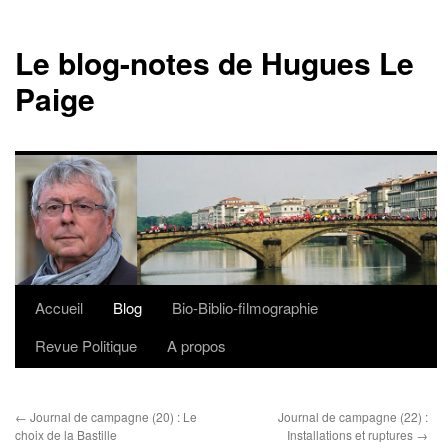
Le blog-notes de Hugues Le
Paige
Accueil
Blog
Bio-Biblio-filmographie
Aller
Revue Politique
A propos
au
contenu
←
Journal de campagne (20) : Le
Journal de campagne (22) :
choix de la Bastille
Installations et ruptures
→