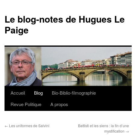
Le blog-notes de Hugues Le
Paige
Accueil
Blog
Bio-Biblio-filmographie
Aller
Revue Politique
A propos
au
contenu
←
Les uniformes de Salvini
Battisti et les siens : la fin d’une
mystification
→