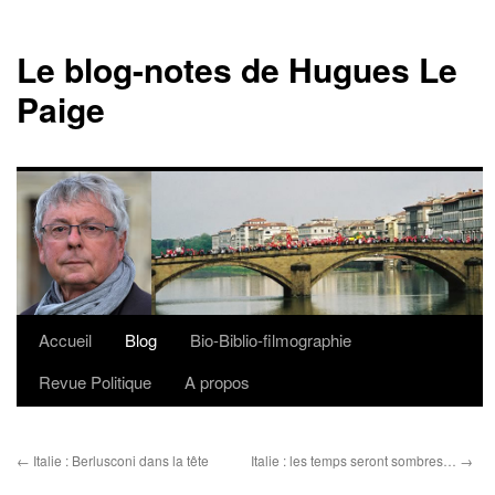
Le blog-notes de Hugues Le
Paige
Accueil
Blog
Bio-Biblio-filmographie
Aller
Revue Politique
A propos
au
contenu
←
Italie : Berlusconi dans la tête
Italie : les temps seront sombres…
→