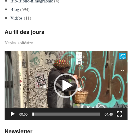
Bio-Biblio-filmographie
(4)
Blog
(594)
Vidéos
(11)
Au fil des jours
Naples solidaire…
Lecteur
vidéo
00:00
04:49
Newsletter