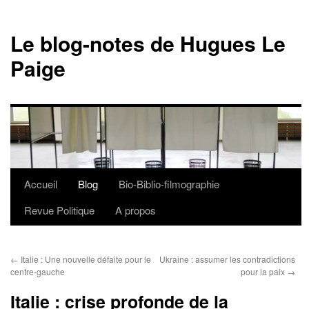
Le blog-notes de Hugues Le
Paige
Accueil
Blog
Bio-Biblio-filmographie
Aller
Revue Politique
A propos
au
contenu
←
Italie : Une nouvelle défaite pour le
Ukraine : assumer les contradictions
centre-gauche
pour la paix
→
Italie : crise profonde de la