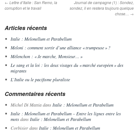
←
Lettre d’Italie : San Remo, la
Journal de campagne (1) : Sondez,
corruption et le travail
sondez, il en restera toujours quelque
chose…
→
Articles récents
Italie : Melonellum et Parabellum
Meloni : comment sortir d’une alliance « trumpeuse » ?
Mélenchon : « Je marche, Monsieur… »
Le sang et la loi : les deux visages du « marché européen » des
migrants
L’Italie ou le pacifisme pluraliste
Commentaires récents
Michel Di Mattia
dans
Italie : Melonellum et Parabellum
Italie : Melonellum et Parabellum – Entre les lignes entre les
mots
dans
Italie : Melonellum et Parabellum
Corbisier
dans
Italie : Melonellum et Parabellum