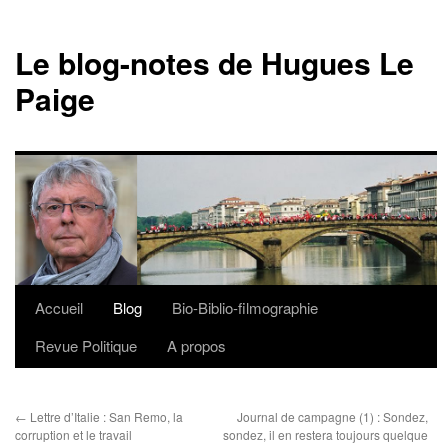
Le blog-notes de Hugues Le
Paige
Accueil
Blog
Bio-Biblio-filmographie
Aller
Revue Politique
A propos
au
contenu
←
Lettre d’Italie : San Remo, la
Journal de campagne (1) : Sondez,
corruption et le travail
sondez, il en restera toujours quelque