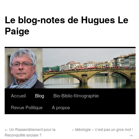
Le blog-notes de Hugues Le
Paige
Accueil
Blog
Bio-Biblio-filmographie
Aller
Revue Politique
A propos
au
contenu
←
Un Rassemblement pour la
« Idéologie » n’est pas un gros mot !
Reconquête sociale ?
→