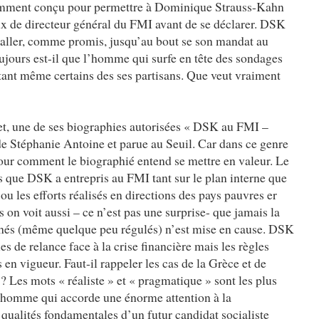
tamment conçu pour permettre à Dominique Strauss-Kahn
ux de directeur général du FMI avant de se déclarer. DSK
’aller, comme promis, jusqu’au bout se son mandat au
ujours est-il que l’homme qui surfe en tête des sondages
uiétant même certains des ses partisans. Que veut vraiment
sujet, une de ses biographies autorisées « DSK au FMI –
e Stéphanie Antoine et parue au Seuil. Car dans ce genre
our comment le biographié entend se mettre en valeur. Le
es que DSK a entrepris au FMI tant sur le plan interne que
ou les efforts réalisés en directions des pays pauvres er
s on voit aussi – ce n’est pas une surprise- que jamais la
hés (même quelque peu régulés) n’est mise en cause. DSK
es de relance face à la crise financière mais les règles
 en vigueur. Faut-il rappeler les cas de la Grèce et de
? Les mots « réaliste » et « pragmatique » sont les plus
 l’homme qui accorde une énorme attention à la
 qualités fondamentales d’un futur candidat socialiste