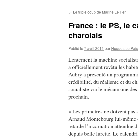
au
←
Le triple coup de Marine Le Pen
contenu
France : le PS, le 
charolais
Publié le
7 avril 2011
par
Hugues Le Pai
Lentement la machine socialist
a officiellement revêtu les habi
Aubry a présenté un programme f
crédibilité, du réalisme et du 
socialiste via le mécanisme des
prochain.
« Les primaires ne doivent pas 
Arnaud Montebourg lui-même can
retarde l’incarnation attendue d
depuis belle lurette. Le calendr