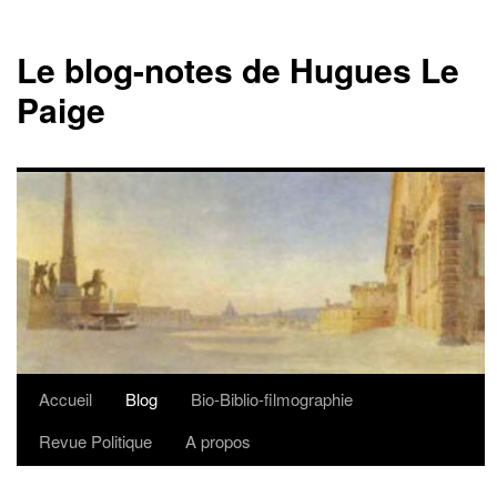
Le blog-notes de Hugues Le
Paige
Accueil
Blog
Bio-Biblio-filmographie
Aller
Revue Politique
A propos
au
contenu