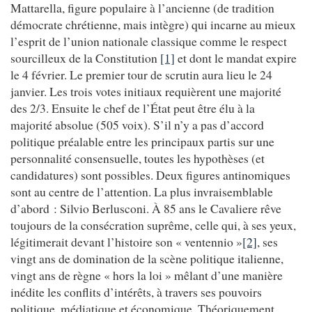
Mattarella, figure populaire à l’ancienne (de tradition
démocrate chrétienne, mais intègre) qui incarne au mieux
l’esprit de l’union nationale classique comme le respect
sourcilleux de la Constitution
[1]
et dont le mandat expire
le 4 février. Le premier tour de scrutin aura lieu le 24
janvier. Les trois votes initiaux requièrent une majorité
des 2/3. Ensuite le chef de l’État peut être élu à la
majorité absolue (505 voix). S’il n’y a pas d’accord
politique préalable entre les principaux partis sur une
personnalité consensuelle, toutes les hypothèses (et
candidatures) sont possibles. Deux figures antinomiques
sont au centre de l’attention. La plus invraisemblable
d’abord : Silvio Berlusconi. À 85 ans le Cavaliere rêve
toujours de la consécration suprême, celle qui, à ses yeux,
légitimerait devant l’histoire son « ventennio »
[2]
, ses
vingt ans de domination de la scène politique italienne,
vingt ans de règne « hors la loi » mêlant d’une manière
inédite les conflits d’intérêts, à travers ses pouvoirs
politique, médiatique et économique. Théoriquement