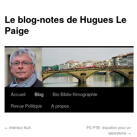
Le blog-notes de Hugues Le
Paige
Accueil
Blog
Bio-Biblio-filmographie
Aller
Revue Politique
A propos
au
contenu
←
Intérieur Nuit
PS-PTB : équation pour un
laboratoire
→