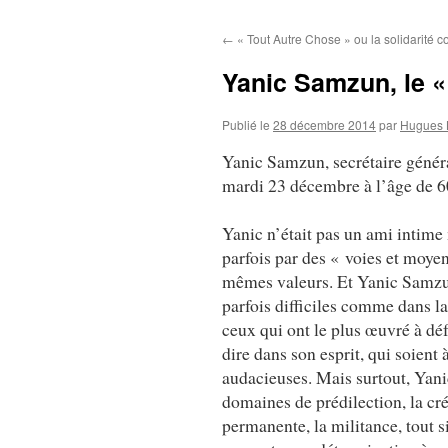
au
←
« Tout Autre Chose » ou la solidarité co
contenu
Yanic Samzun, le «
Publié le
28 décembre 2014
par
Hugues 
Yanic Samzun, secrétaire généra
mardi 23 décembre à l’âge de 6
Yanic n’était pas un ami intime
parfois par des « voies et moyen
mêmes valeurs. Et Yanic Samzun 
parfois difficiles comme dans la 
ceux qui ont le plus œuvré à déf
dire dans son esprit, qui soient 
audacieuses. Mais surtout, Yani
domaines de prédilection, la cr
permanente, la militance, tout s