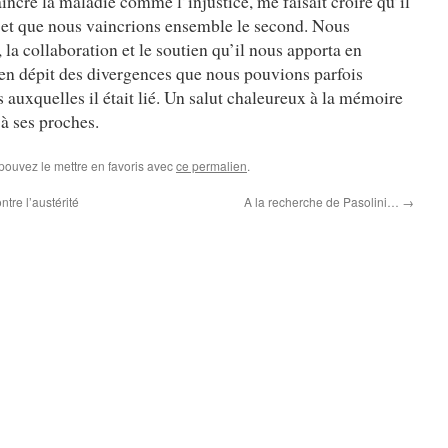
incre la maladie comme l’injustice, me faisait croire qu’il
 et que nous vaincrions ensemble le second. Nous
, la collaboration et le soutien qu’il nous apporta en
, en dépit des divergences que nous pouvions parfois
s auxquelles il était lié. Un salut chaleureux à la mémoire
 à ses proches.
 pouvez le mettre en favoris avec
ce permalien
.
ntre l’austérité
A la recherche de Pasolini…
→