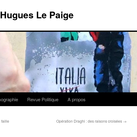
 Hugues Le Paige
lmographie
Revue Politique
A propos
faille
Opération Draghi : des raisons croisées
→