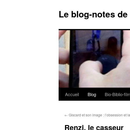
Le blog-notes de
Accueil
Blog
Bio-Biblio-fi
Aller
au
←
Giscard et son image : l’obsession et la 
contenu
Renzi, le casseur