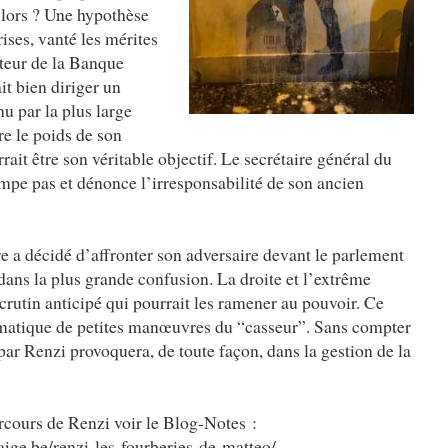
 Alors ? Une hypothèse
rises, vanté les mérites
cteur de la Banque
it bien diriger un
u par la plus large
re le poids de son
rait être son véritable objectif. Le secrétaire général du
ompe pas et dénonce l’irresponsabilité de son ancien
re a décidé d’affronter son adversaire devant le parlement
dans la plus grande confusion. La droite et l’extrême
scrutin anticipé qui pourrait les ramener au pouvoir. Ce
dramatique de petites manœuvres du “casseur”. Sans compter
par Renzi provoquera, de toute façon, dans la gestion de la
arcours de Renzi voir le Blog-Notes :
ige.be/renzi-les-fourberies-de-matteo/