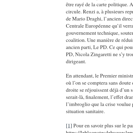
être rayé de la carte politique.
circule. Renzi a, à plusieurs rep
de Mario Draghi, l’ancien dire
Centrale Européenne qu’il verra
gouvernement technique, souten
coalition. Une manière de rédui
ancien parti, Le PD. Ce qui pour
PD, Nicola Zingaretti ne s’y tr
dirigeant.
En attendant, le Premier minist
où l’on se comptera sans doute 
droite se réjouissent déjà d’un 
serait-là, finalement, l’effet 
l’imbroglio que la crise voulue 
situation sanitaire.
[1]
Pour en savoir plus sur le p
https://leblognotesdehugueslepa