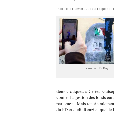
Publié le
14 janvier 2021
par
Hugues Le 
streat art TV Boy
démocratiques. » Certes, Guisep
confier la gestion des fonds eu
parlement. Mais tenté seulement
du PD et dudit Renzi auquel le