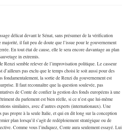
age délicat devant le Sénat, sans présumer de la vérification
e majorité, il fait peu de doute que l’issue pour le gouvernement
errée. En tout état de cause, elle le sera encore davantage au plan
sauvetage in extremis.
e Renzi semble relever de l’improvisation politique. Le casseur
est d’ailleurs pas exclu que le temps choisi le soit aussi pour des
Plus fondamentalement, la sortie de Renzi du gouvernement est
rprise. Il faut reconnaître que la question soulevée, pas
tentatives de Conte de confier la gestion des fonds européens à une
riment du parlement est bien réelle, si ce n’est que lui-même
ntions similaires, avec d’autres experts (internationaux). Une
s pas propre à la seule Italie, et qui en dit long sur la conception
mier plan lorsqu’il s’agit de redéploiement stratégique ou de
ollective. Comme vous l’indiquez, Conte aura seulement essayé. Lui