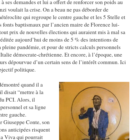
à ses demandes et lui a offert de renforcer son poids au
i voulait la crise. On a beau ne pas déborder de
étéroclite qui regroupe le centre gauche et les 5 Stelle et
les fonts baptismaux par l’ancien maire de Florence lui-
tout prix de nouvelles élections qui auraient mis à mal sa
créditée aujourd’hui de moins de 5 % des intentions de
 pleine pandémie, et pour de stricts calculs personnels
’Italie démocrate-chrétienne. Et encore, à l’époque, une
jours dépourvue d’un certain sens de l’intérêt commun. Ici
jectif politique.
a démontré quand il a
 disait “mettre à la
du PCI. Alors, il
 personnel et sa ligne
entre gauche.
er Giuseppe Conte, son
ions anticipées risquent
ia Viva qui pourrait