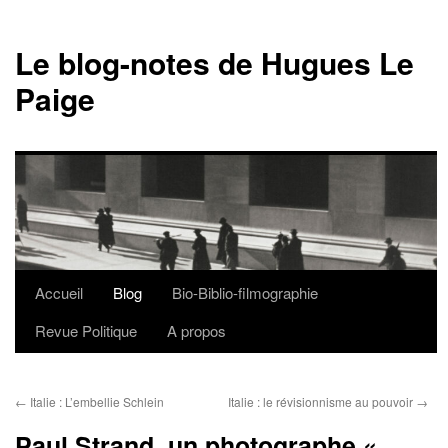
Le blog-notes de Hugues Le
Paige
Accueil
Blog
Bio-Biblio-filmographie
Aller
Revue Politique
A propos
au
contenu
←
Italie : L’embellie Schlein
Italie : le révisionnisme au pouvoir
→
Paul Strand, un photographe «