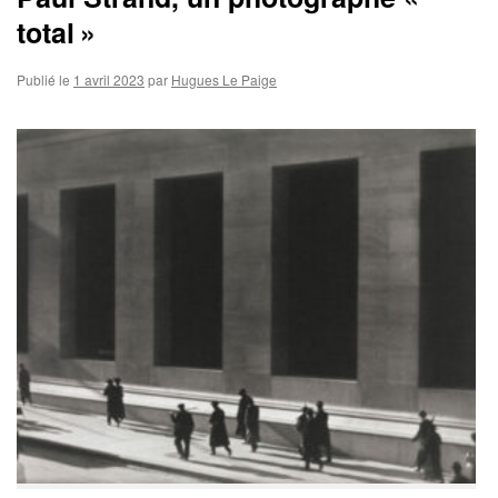
total »
Publié le
1 avril 2023
par
Hugues Le Paige