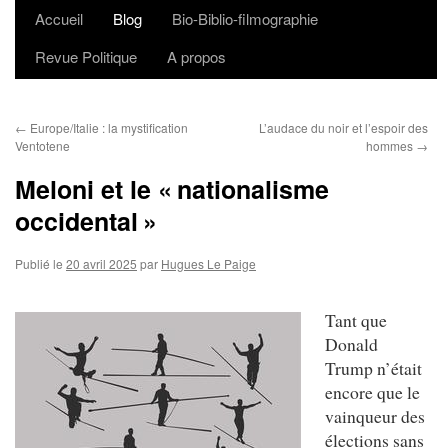
Accueil
Blog
Bio-Biblio-filmographie
Aller
Revue Politique
A propos
au
contenu
←
Europe/Italie : la mystification
L’audace du noir et l’espoir des
Ventotene
hommes
→
Meloni et le « nationalisme
occidental »
Publié le
20 avril 2025
par
Hugues Le Paige
Tant que
Donald
Trump n’était
encore que le
vainqueur des
élections sans