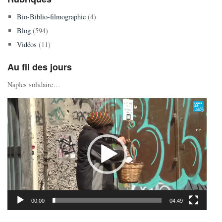
Bio-Biblio-filmographie
(4)
Blog
(594)
Vidéos
(11)
Au fil des jours
Naples solidaire…
Lecteur
vidéo
00:00
04:49