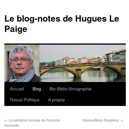
Le blog-notes de Hugues Le
Paige
Accueil
Blog
Bio-Biblio-filmographie
Aller
Revue Politique
A propos
au
contenu
←
La semaine cruciale de François
Quequette(s) Royale(s)
→
Hollande