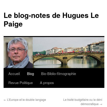
Le blog-notes de Hugues Le
Paige
Accueil
Blog
Bio-Biblio-filmographie
Aller
Revue Politique
A propos
au
contenu
←
L’Europe et le double langage
Le traité budgétaire ou le déni
démocratique
→