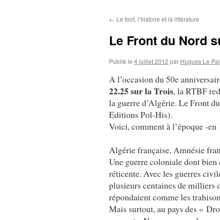
au
←
Le foot, l’histoire et la littérature
contenu
Le Front du Nord sur
Publié le
4 juillet 2012
par
Hugues Le Pa
A l’occasion du 50e anniversai
22.25 sur la Trois
, la RTBF re
la guerre d’Algérie. Le Front du
Editions Pol-His).
Voici, comment à l’époque -en 19
Algérie française, Amnésie fran
Une guerre coloniale dont bien
réticente. Avec les guerres civile
plusieurs centaines de milliers 
répondaient comme les trahison
Mais surtout, au pays des « Dro