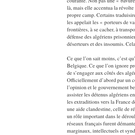
courante. Non pas une « bavure 
là, mais elle accentua la révolte
propre camp. Certains traduisire
les appelait les « porteurs de v
frontières, à se cacher, à transp
défense des algériens prisonniers
déserteurs et des insoumis. Cel
Ce que l’on sait moins, c’est q
Belgique. Ce que l’on ignore pr
de s’engager aux côtés des algé
Officiellement d’abord par un c
l’opinion et le gouvernement be
assister les détenus algériens e
les extraditions vers la France d
une aide clandestine, celle de r
un rôle important dans le dér
réseaux français furent démante
marginaux, intellectuels et syndi