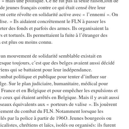
» mais une politique. Ce ne fut pas la seule raison,loin de
 de jeunes français contre ce qui était censé être leur
nt cette révolte en solidarité active avec « l’ennemi ». On
alise. » Ils aidaient concrètement le FLN à passer les
orter des fonds et parfois des armes. Ils organisaient la
 et torturés. Ils permettaient la fuite à l’étranger des
a est plus ou moins connu.
u’un mouvement de solidarité semblable existait en
esque toujours, c’est que des belges avaient aussi décidé
riens qui se battaient pour leur indépendance.
ombat politique et publique pour tenter d’influer sur
lge. Sur le plan judiciaire, humanitaire, médical pour
n France et en Belgique et pour empêcher les expulsions et
e ceux qui étaient arrêtés en Belgique. Mais il y avait aussi
éseaux équivalents aux « porteurs de valise ». Ils jouèrent
oulement du combat du FLN. Notamment lorsque les
lés par la police à partir de 196O. Jeunes bourgeois ou
calistes, chrétiens et laïcs, isolés ou organisés: ils furent