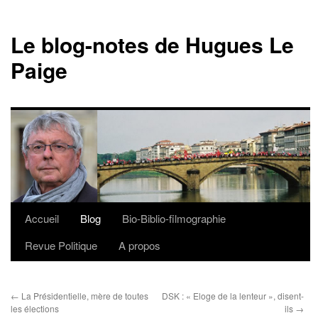
Le blog-notes de Hugues Le
Paige
Accueil
Blog
Bio-Biblio-filmographie
Aller
Revue Politique
A propos
au
contenu
←
La Présidentielle, mère de toutes
DSK : « Eloge de la lenteur », disent-
les élections
ils
→