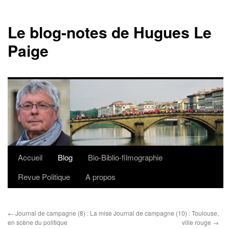
Le blog-notes de Hugues Le
Paige
Accueil
Blog
Bio-Biblio-filmographie
Aller
Revue Politique
A propos
au
contenu
←
Journal de campagne (8) : La mise
Journal de campagne (10) : Toulouse,
en scène du politique
ville rouge
→