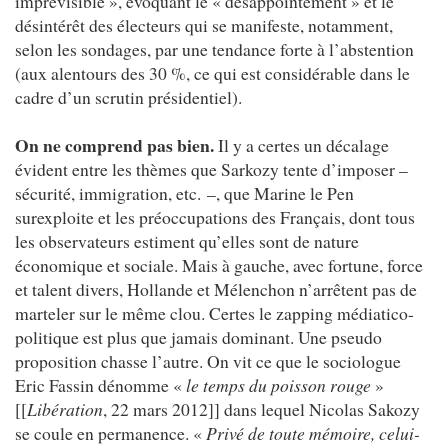
imprévisible », évoquant le « désappointement » et le
désintérêt des électeurs qui se manifeste, notamment,
selon les sondages, par une tendance forte à l’abstention
(aux alentours des 30 %, ce qui est considérable dans le
cadre d’un scrutin présidentiel).
On ne comprend pas bien.
Il y a certes un décalage
évident entre les thèmes que Sarkozy tente d’imposer –
sécurité, immigration, etc. –, que Marine le Pen
surexploite et les préoccupations des Français, dont tous
les observateurs estiment qu’elles sont de nature
économique et sociale. Mais à gauche, avec fortune, force
et talent divers, Hollande et Mélenchon n’arrêtent pas de
marteler sur le même clou. Certes le zapping médiatico-
politique est plus que jamais dominant. Une pseudo
proposition chasse l’autre. On vit ce que le sociologue
Eric Fassin dénomme «
le temps du poisson rouge
»
[[
Libération
, 22 mars 2012]] dans lequel Nicolas Sakozy
se coule en permanence. «
Privé de toute mémoire, celui-