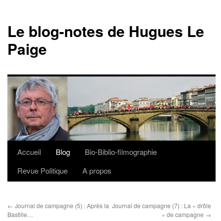
Le blog-notes de Hugues Le
Paige
Accueil
Blog
Bio-Biblio-filmographie
Aller
Revue Politique
A propos
au
contenu
←
Journal de campagne (5) : Après la
Journal de campagne (7) : La « drôle
Bastille…
» de campagne
→