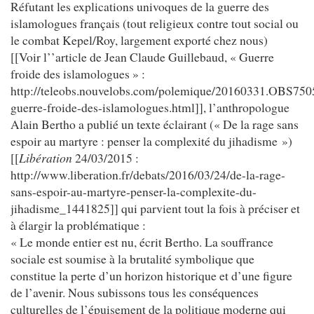
Réfutant les explications univoques de la guerre des
islamologues français (tout religieux contre tout social ou
le combat Kepel/Roy, largement exporté chez nous)
[[Voir l’’article de Jean Claude Guillebaud, « Guerre
froide des islamologues » :
http://teleobs.nouvelobs.com/polemique/20160331.OBS7505
guerre-froide-des-islamologues.html]], l’anthropologue
Alain Bertho a publié un texte éclairant (« De la rage sans
espoir au martyre : penser la complexité du jihadisme »)
[[
Libération
24/03/2015 :
http://www.liberation.fr/debats/2016/03/24/de-la-rage-
sans-espoir-au-martyre-penser-la-complexite-du-
jihadisme_1441825]] qui parvient tout la fois à préciser et
à élargir la problématique :
« Le monde entier est nu, écrit Bertho. La souffrance
sociale est soumise à la brutalité symbolique que
constitue la perte d’un horizon historique et d’une figure
de l’avenir. Nous subissons tous les conséquences
culturelles de l’épuisement de la politique moderne qui