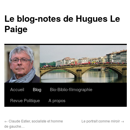
Le blog-notes de Hugues Le
Paige
Accueil
Blog
Bio-Biblio-filmographie
Aller
Revue Politique
A propos
au
contenu
←
Claude Estier, socialiste et homme
Le portrait comme miroir
→
de gauche…