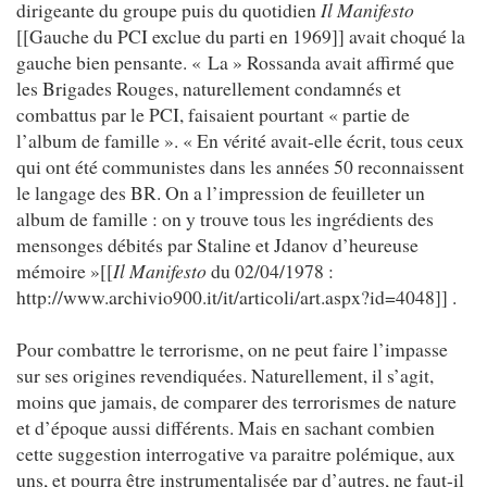
dirigeante du groupe puis du quotidien
Il Manifesto
[[Gauche du PCI exclue du parti en 1969]] avait choqué la
gauche bien pensante. « La » Rossanda avait affirmé que
les Brigades Rouges, naturellement condamnés et
combattus par le PCI, faisaient pourtant « partie de
l’album de famille ». « En vérité avait-elle écrit, tous ceux
qui ont été communistes dans les années 50 reconnaissent
le langage des BR. On a l’impression de feuilleter un
album de famille : on y trouve tous les ingrédients des
mensonges débités par Staline et Jdanov d’heureuse
mémoire »[[
Il Manifesto
du 02/04/1978 :
http://www.archivio900.it/it/articoli/art.aspx?id=4048]] .
Pour combattre le terrorisme, on ne peut faire l’impasse
sur ses origines revendiquées. Naturellement, il s’agit,
moins que jamais, de comparer des terrorismes de nature
et d’époque aussi différents. Mais en sachant combien
cette suggestion interrogative va paraitre polémique, aux
uns, et pourra être instrumentalisée par d’autres, ne faut-il