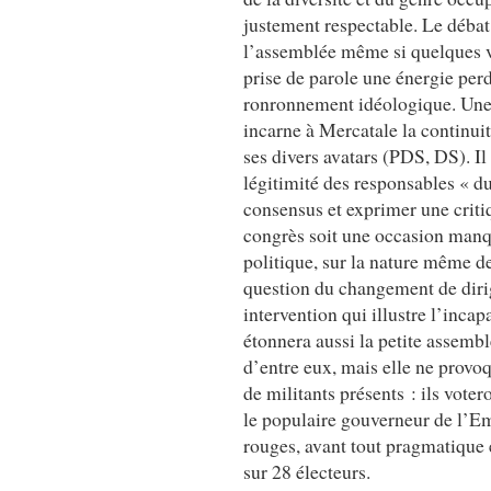
justement respectable. Le déba
l’assemblée même si quelques vi
prise de parole une énergie per
ronronnement idéologique. Une 
incarne à Mercatale la continuit
ses divers avatars (PDS, DS). Il 
légitimité des responsables « du
consensus et exprimer une critiq
congrès soit une occasion manqu
politique, sur la nature même de 
question du changement de dirig
intervention qui illustre l’inca
étonnera aussi la petite assemblé
d’entre eux, mais elle ne provo
de militants présents : ils vote
le populaire gouverneur de l’E
rouges, avant tout pragmatique 
sur 28 électeurs.