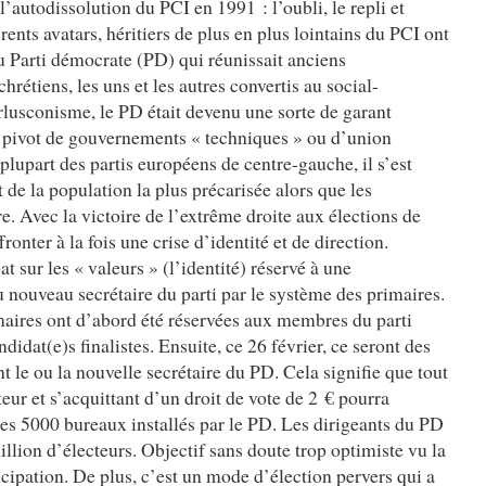
l’autodissolution du PCI en 1991 : l’oubli, le repli et
rents avatars, héritiers de plus en plus lointains du PCI ont
u Parti démocrate (PD) qui réunissait anciens
étiens, les uns et les autres convertis au social-
rlusconisme, le PD était devenu une sorte de garant
, pivot de gouvernements « techniques » ou d’union
plupart des partis européens de centre-gauche, il s’est
de la population la plus précarisée alors que les
re. Avec la victoire de l’extrême droite aux élections de
ronter à la fois une crise d’identité et de direction.
t sur les « valeurs » (l’identité) réservé à une
 nouveau secrétaire du parti par le système des primaires.
maires ont d’abord été réservées aux membres du parti
idat(e)s finalistes. Ensuite, ce 26 février, ce seront des
nt le ou la nouvelle secrétaire du PD. Cela signifie que tout
teur et s’acquittant d’un droit de vote de 2 € pourra
des 5000 bureaux installés par le PD. Les dirigeants du PD
illion d’électeurs. Objectif sans doute trop optimiste vu la
icipation. De plus, c’est un mode d’élection pervers qui a