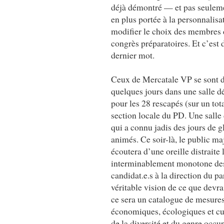
déjà démontré — et pas seulement
en plus portée à la personnalisa
modifier le choix des membres du
congrès préparatoires. Et c’est d
dernier mot.
Ceux de Mercatale VP se sont do
quelques jours dans une salle d
pour les 28 rescapés (sur un to
section locale du PD. Une salle
qui a connu jadis des jours de g
animés. Ce soir-là, le public ma
écoutera d’une oreille distraite 
interminablement monotone de
candidat.e.s à la direction du pa
véritable vision de ce que devr
ce sera un catalogue de mesures
économiques, écologiques et cul
de la diversité et du genre occ