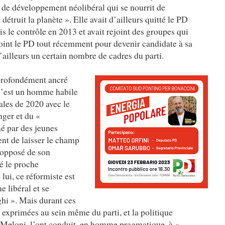
e de développement néolibéral qui se nourrit de
détruit la planète ». Elle avait d’ailleurs quitté le PD
s le contrôle en 2013 et avait rejoint des groupes qui
ejoint le PD tout récemment pour devenir candidate à sa
’ailleurs un certain nombre de cadres du parti.
 profondément ancré
 C’est un homme habile
ales de 2020 avec le
nger et du «
é par des jeunes
ient de laisser le champ
opposé de son
té le proche
ui, ce réformiste est
e libéral et se
hi ». Mais durant ces
 exprimées au sein même du parti, et la politique
Meloni, l’ont conduit, en homme pragmatique, à «