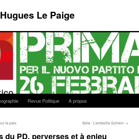
 Hugues Le Paige
lmographie
Revue Politique
A propos
ur la paix
Italie : L’embellie Schlein
→
res du PD, perverses et à enjeu