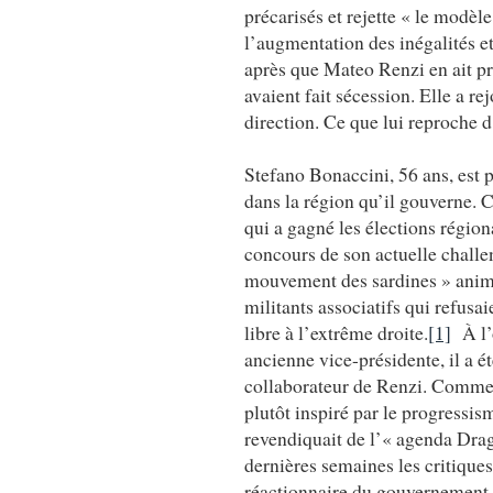
précarisés et rejette « le modèl
l’augmentation des inégalités et 
après que Mateo Renzi en ait pri
avaient fait sécession. Elle a r
direction. Ce que lui reproche d
Stefano Bonaccini, 56 ans, est
dans la région qu’il gouverne.
qui a gagné les élections région
concours de son actuelle challe
mouvement des sardines » anim
militants associatifs qui refusa
libre à l’extrême droite.
[1]
À l’
ancienne vice-présidente, il a é
collaborateur de Renzi. Comme l
plutôt inspiré par le progressism
revendiquait de l’« agenda Drag
dernières semaines les critiques
réactionnaire du gouvernement 