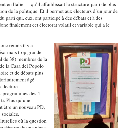
 en Italie — qu’il affaiblissait la structure-parti de plus
tion de la politique. Et il permet aux électeurs d’un jour de
 parti qui, eux, ont participé à des débats et à des
onc finalement cet électorat volatil et variable qui a le
nc réunis il y a
ésormais trop grande
tal de 38) membres de la
 de la Casa del Popolo
loire et de débats plus
joritairement âgé
la lecture
s programmes des 4
rti. Plus qu’une
ait être un nouveau PD,
 sociales,
turelles où la question
upe désormais une place