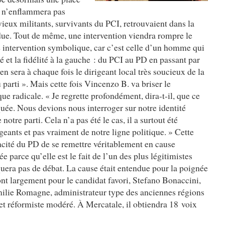
t n’enflammera pas
eux militants, survivants du PCI, retrouvaient dans la
due. Tout de même, une intervention viendra rompre le
intervention symbolique, car c’est celle d’un homme qui
é et la fidélité à la gauche : du PCI au PD en passant par
en sera à chaque fois le dirigeant local très soucieux de la
 parti ». Mais cette fois Vincenzo B. va briser le
ue radicale. « Je regrette profondément, dira-t-il, que ce
ée. Nous devions nous interroger sur notre identité
notre parti. Cela n’a pas été le cas, il a surtout été
eants et pas vraiment de notre ligne politique. » Cette
pacité du PD de se remettre véritablement en cause
e parce qu’elle est le fait de l’un des plus légitimistes
quera pas de débat. La cause était entendue pour la poignée
ront largement pour le candidat favori, Stefano Bonaccini,
milie Romagne, administrateur type des anciennes régions
et réformiste modéré. À Mercatale, il obtiendra 18 voix