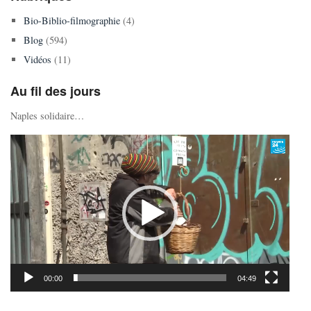
Bio-Biblio-filmographie
(4)
Blog
(594)
Vidéos
(11)
Au fil des jours
Naples solidaire…
Lecteur
vidéo
00:00
04:49