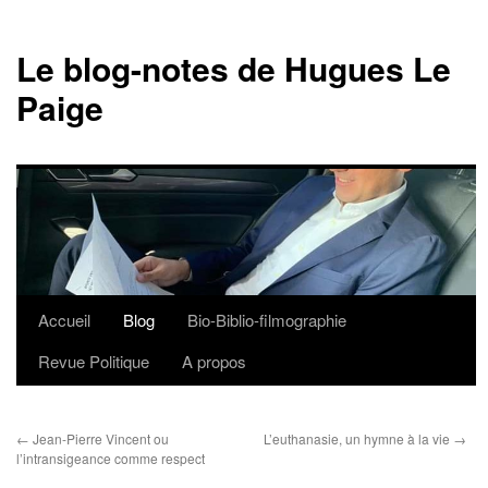
Le blog-notes de Hugues Le
Paige
Accueil
Blog
Bio-Biblio-filmographie
Aller
Revue Politique
A propos
au
contenu
←
Jean-Pierre Vincent ou
L’euthanasie, un hymne à la vie
→
l’intransigeance comme respect