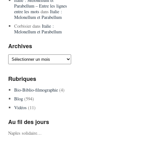
Italie : Melonellum et
Parabellum – Entre les lignes
entre les mots
dans
Italie :
Melonellum et Parabellum
Corbisier
dans
Italie :
Melonellum et Parabellum
Archives
Archives
Rubriques
Bio-Biblio-filmographie
(4)
Blog
(594)
Vidéos
(11)
Au fil des jours
Naples solidaire…