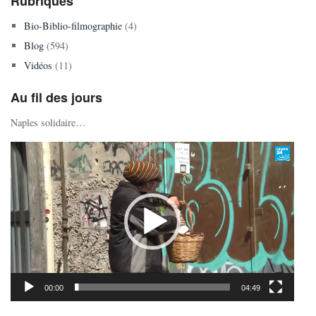
Rubriques
Bio-Biblio-filmographie
(4)
Blog
(594)
Vidéos
(11)
Au fil des jours
Naples solidaire…
Lecteur
vidéo
00:00
04:49