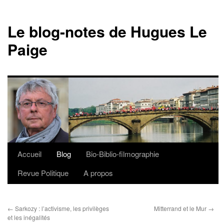
Le blog-notes de Hugues Le
Paige
Accueil
Blog
Bio-Biblio-filmographie
Aller
Revue Politique
A propos
au
contenu
←
Sarkozy : l’activisme, les privilèges
Mitterrand et le Mur
→
et les inégalités