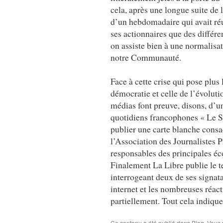
cela, après une longue suite de
d’un hebdomadaire qui avait réu
ses actionnaires que des différ
on assiste bien à une normalisat
notre Communauté.
Face à cette crise qui pose plus
démocratie et celle de l’évoluti
médias font preuve, disons, d’u
quotidiens francophones « Le S
publier une carte blanche consa
l’Association des Journalistes P
responsables des principales éc
Finalement La Libre publie le te
interrogeant deux de ses signatai
internet et les nombreuses réact
partiellement. Tout cela indique
Ce contenu a été publié dans
Blog
. Vous