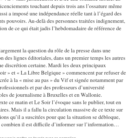
 licenciements touchant depuis trois ans l’ossature même
ssi a imposé une indépendance réelle tant à l’égard des
ents pouvoirs. Au-delà des personnes traitées indignement,
ion de ce qui était jadis l’hebdomadaire de référence de
 largement la question du rôle de la presse dans une
on des lignes éditoriales, dans un premier temps les autres
ne discrétion certaine. Mardi les deux principaux
oir » et « La Libre Belgique » commencent par refuser de
crée à la « mise au pas » du Vif et signée notamment par
rofessionnels et par des professeurs d’université
oles de journalisme à Bruxelles et en Wallonie.
xte ce matin et Le Soir l’évoque sans le publier, tout en
res. Mais il a fallu la circulation massive de ce texte sur
ions qu’il a suscitées pour que la situation se débloque,
 combien il est difficile d’informer sur l’information…
 pouvez le mettre en favoris avec
ce permalien
.