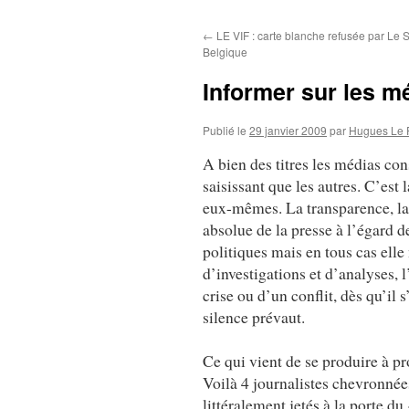
au
←
LE VIF : carte blanche refusée par Le S
contenu
Belgique
Informer sur les mé
Publié le
29 janvier 2009
par
Hugues Le 
A bien des titres les médias con
saisissant que les autres. C’est 
eux-mêmes. La transparence, la
absolue de la presse à l’égard d
politiques mais en tous cas ell
d’investigations et d’analyses, 
crise ou d’un conflit, dès qu’il 
silence prévaut.
Ce qui vient de se produire à pr
Voilà 4 journalistes chevronné
littéralement jetés à la porte du 