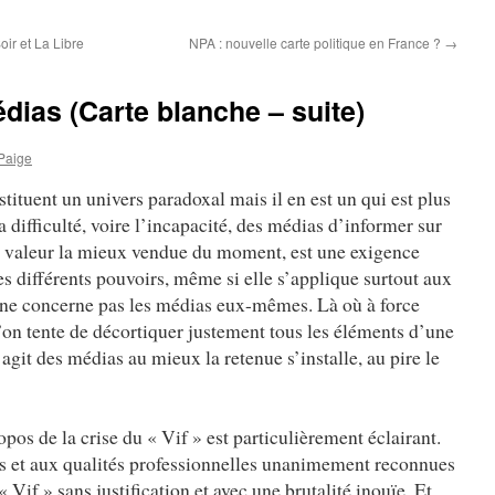
oir et La Libre
NPA : nouvelle carte politique en France ?
→
dias (Carte blanche – suite)
Paige
stituent un univers paradoxal mais il en est un qui est plus
la difficulté, voire l’incapacité, des médias d’informer sur
 valeur la mieux vendue du moment, est une exigence
es différents pouvoirs, même si elle s’applique surtout aux
e ne concerne pas les médias eux-mêmes. Là où à force
l’on tente de décortiquer justement tous les éléments d’une
s’agit des médias au mieux la retenue s’installe, au pire le
opos de la crise du « Vif » est particulièrement éclairant.
es et aux qualités professionnelles unanimement reconnues
« Vif » sans justification et avec une brutalité inouïe. Et