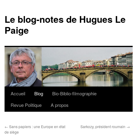
Le blog-notes de Hugues Le
Paige
Accueil
Blog
Bio-Biblio-filmographie
Aller
Revue Politique
A propos
au
contenu
←
Sans papiers : une Europe en état
Sarkozy, président roumain
→
de siège