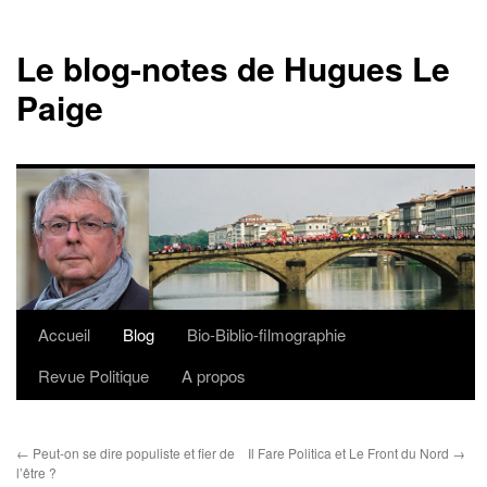
Le blog-notes de Hugues Le
Paige
Accueil
Blog
Bio-Biblio-filmographie
Aller
Revue Politique
A propos
au
contenu
←
Peut-on se dire populiste et fier de
Il Fare Politica et Le Front du Nord
→
l’être ?