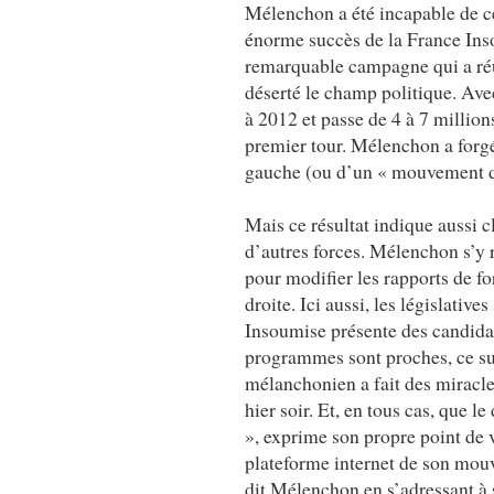
Mélenchon a été incapable de cé
énorme succès de la France Ins
remarquable campagne qui a réus
déserté le champ politique. Avec
à 2012 et passe de 4 à 7 million
premier tour. Mélenchon a forgé
gauche (ou d’un « mouvement d
Mais ce résultat indique aussi 
d’autres forces. Mélenchon s’y r
pour modifier les rapports de fo
droite. Ici aussi, les législativ
Insoumise présente des candidat
programmes sont proches, ce suc
mélanchonien a fait des miracle
hier soir. Et, en tous cas, que l
», exprime son propre point de v
plateforme internet de son mou
dit Mélenchon en s’adressant à s