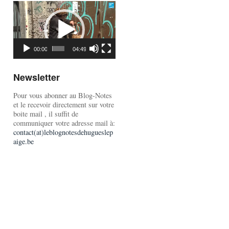
Lecteur
vidéo
00:00
04:49
Newsletter
Pour vous abonner au Blog-Notes
et le recevoir directement sur votre
boite mail , il suffit de
communiquer votre adresse mail à:
contact(at)leblognotesdehugueslep
aige.be