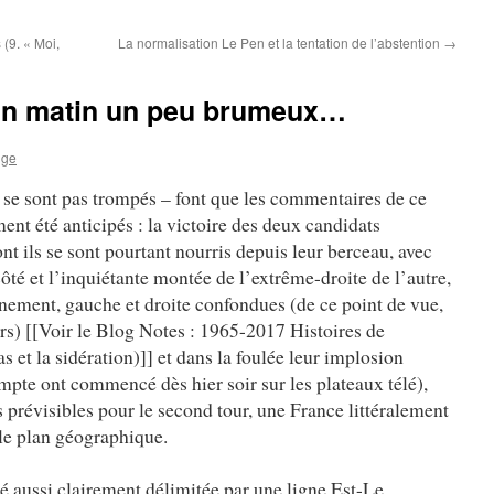
(9. « Moi,
La normalisation Le Pen et la tentation de l’abstention
→
, un matin un peu brumeux…
ige
e se sont pas trompés – font que les commentaires de ce
ent été anticipés : la victoire des deux candidats
t ils se sont pourtant nourris depuis leur berceau, avec
té et l’inquiétante montée de l’extrême-droite de l’autre,
rnement, gauche et droite confondues (de ce point de vue,
ers) [[Voir le Blog Notes : 1965-2017 Histoires de
s et la sidération)]] et dans la foulée leur implosion
pte ont commencé dès hier soir sur les plateaux télé),
s prévisibles pour le second tour, une France littéralement
le plan géographique.
té aussi clairement délimitée par une ligne Est-Le