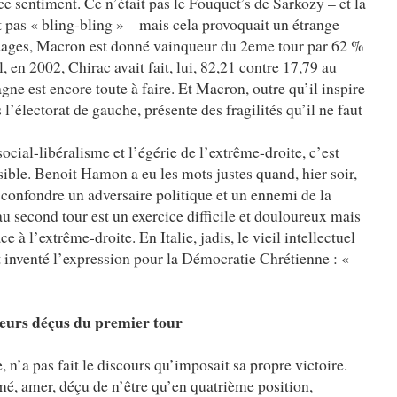
e sentiment. Ce n’était pas le Fouquet’s de Sarkozy – et la
 pas « bling-bling » – mais cela provoquait un étrange
ndages, Macron est donné vainqueur du 2eme tour par 62 %
, en 2002, Chirac avait fait, lui, 82,21 contre 17,79 au
ne est encore toute à faire. Et Macron, outre qu’il inspire
 l’électorat de gauche, présente des fragilités qu’il ne faut
ocial-libéralisme et l’égérie de l’extrême-droite, c’est
ble. Benoit Hamon a eu les mots justes quand, hier soir,
 « confondre un adversaire politique et un ennemi de la
 second tour est un exercice difficile et douloureux mais
ce à l’extrême-droite. En Italie, jadis, le vieil intellectuel
t inventé l’expression pour la Démocratie Chrétienne : «
ueurs déçus du premier tour
n’a pas fait le discours qu’imposait sa propre victoire.
é, amer, déçu de n’être qu’en quatrième position,