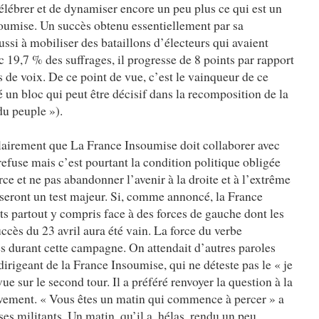
lébrer et de dynamiser encore un peu plus ce qui est un
oumise. Un succès obtenu essentiellement par sa
si à mobiliser des bataillons d’électeurs qui avaient
 19,7 % des suffrages, il progresse de 8 points par rapport
s de voix. De ce point de vue, c’est le vainqueur de ce
 un bloc qui peut être décisif dans la recomposition de la
u peuple »).
clairement que La France Insoumise doit collaborer avec
efuse mais c’est pourtant la condition politique obligée
rce et ne pas abandonner l’avenir à la droite et à l’extrême
es seront un test majeur. Si, comme annoncé, la France
s partout y compris face à des forces de gauche dont les
cès du 23 avril aura été vain. La force du verbe
s durant cette campagne. On attendait d’autres paroles
e dirigeant de la France Insoumise, qui ne déteste pas le « je
ue sur le second tour. Il a préféré renvoyer la question à la
vement. « Vous êtes un matin qui commence à percer » a
es militants. Un matin, qu’il a, hélas, rendu un peu