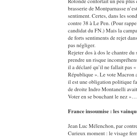
Rotonde confortait un peu plus c
brasserie de Montparnasse n’est
sentiment. Certes, dans les so
contre 38 à Le Pen. (Pour rappel
candidat du FN.) Mais la campag
de forts sentiments de rejet dans
pas négliger.
Rejeter dos à dos le chantre du s
prendre un risque incompréhensi
il a déclaré qu’il ne fallait pas
République ». Le vote Macron au
il est une obligation politique fa
de droite Indro Montanelli avai
Voter en se bouchant le nez »…
France insoumise : les vainq
Jean Luc Mélenchon, par contre, 
Curieux moment : le visage ferm