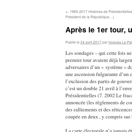
au
←
1965-2017 Histoires de Présidentielles 
contenu
Président de la République…)
Après le 1er tour
Publié le
24 avril 2017
par
Hugues Le Pa
Les sondages – qui cette fois n
premier tour avaient déjà largem
adversaires d’un « système » don
une ascension fulgurante d’un cô
l’exclusion des partis de gouve
c’est un double 21 avril à l’env
Présidentielles (7. 2002 Le fraca
annoncée (les règlements de com
des ralliements et des réticence
coupée en deux , y compris sur 
La carte électorale n’a jamais é