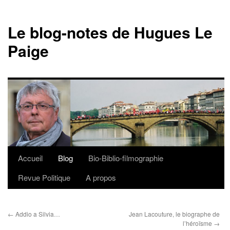
Le blog-notes de Hugues Le
Paige
Accueil
Blog
Bio-Biblio-filmographie
Aller
Revue Politique
A propos
au
contenu
←
Addio a Silvia…
Jean Lacouture, le biographe de
l’héroïsme
→