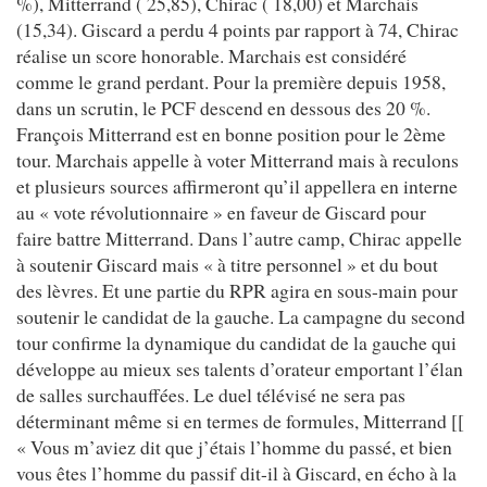
%), Mitterrand ( 25,85), Chirac ( 18,00) et Marchais
(15,34). Giscard a perdu 4 points par rapport à 74, Chirac
réalise un score honorable. Marchais est considéré
comme le grand perdant. Pour la première depuis 1958,
dans un scrutin, le PCF descend en dessous des 20 %.
François Mitterrand est en bonne position pour le 2ème
tour. Marchais appelle à voter Mitterrand mais à reculons
et plusieurs sources affirmeront qu’il appellera en interne
au « vote révolutionnaire » en faveur de Giscard pour
faire battre Mitterrand. Dans l’autre camp, Chirac appelle
à soutenir Giscard mais « à titre personnel » et du bout
des lèvres. Et une partie du RPR agira en sous-main pour
soutenir le candidat de la gauche. La campagne du second
tour confirme la dynamique du candidat de la gauche qui
développe au mieux ses talents d’orateur emportant l’élan
de salles surchauffées. Le duel télévisé ne sera pas
déterminant même si en termes de formules, Mitterrand [[
« Vous m’aviez dit que j’étais l’homme du passé, et bien
vous êtes l’homme du passif dit-il à Giscard, en écho à la