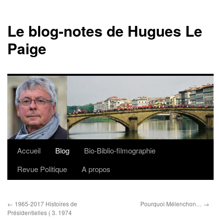
Le blog-notes de Hugues Le
Paige
Accueil
Blog
Bio-Biblio-filmographie
Aller
Revue Politique
A propos
au
contenu
←
1965-2017 Histoires de
Pourquoi Mélenchon…
→
Présidentielles ( 3. 1974