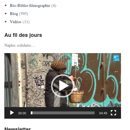
Bio-Biblio-filmographie
(4)
Blog
(595)
Vidéos
(11)
Au fil des jours
Naples solidaire…
Lecteur
vidéo
00:00
04:49
Newsletter