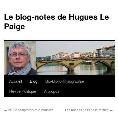
Le blog-notes de Hugues Le
Paige
Accueil
Blog
Bio-Biblio-filmographie
Aller
Revue Politique
A propos
au
contenu
←
PS : le compromis et le bouclier
Les nuages noirs de la rentrée
→