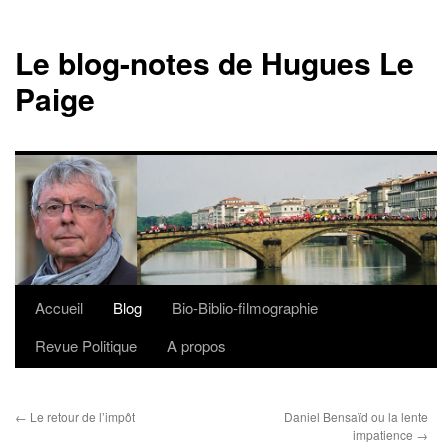
Le blog-notes de Hugues Le
Paige
Accueil
Blog
Bio-Biblio-filmographie
Aller
Revue Politique
A propos
au
contenu
←
Le retour de l’impôt
Daniel Bensaïd ou la lente
impatience
→