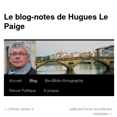
Le blog-notes de Hugues Le
Paige
Accueil
Blog
Bio-Biblio-filmographie
Aller
Revue Politique
A propos
au
contenu
←
L’Olivier, version 2
Lettre de France: les mots des
socialistes
→