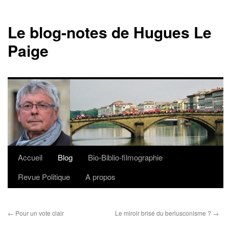
Le blog-notes de Hugues Le
Paige
Accueil
Blog
Bio-Biblio-filmographie
Aller
Revue Politique
A propos
au
contenu
←
Pour un vote clair
Le miroir brisé du berlusconisme ?
→