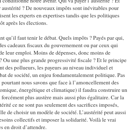
i conditionne notre avenir. Qui va payer l’austérité ? Et
 austérité ? De nouveaux impôts sont inévitables pour
isent les experts en expertises tandis que les politiques
ôt après les élections.
nt qu’il faut tenir le débat. Quels impôts ? Payés par qui,
é des cadeaux fiscaux du gouvernement ou par ceux qui
te de leur emploi. Moins de dépenses, donc moins de
 ? Ou une plus grande progressivité fiscale ? Et le principe
t des pollueurs, les payeurs au niveau individuel et
bat de société, un enjeu fondamentalement politique. Pas
 Et pourtant nous savons que face à l’amoncellement des
nomique, énergétique et climatique) il faudra construire un
orcément plus austère mais aussi plus égalitaire. Car la
stérité ce ne sont pas seulement des sacrifices imposés,
lle de choisir un modèle de société. L’austérité peut aussi
oins collectifs et imposer la solidarité. Voilà le vrai
 en droit d’attendre.