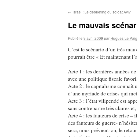
au
←
Israël : Le debriefing du soldat Aviv
contenu
Le mauvais scénari
Publié le
9 avril 2009
par
Hugues Le Pai
C’est le scénario d’un très mauv
pourrait être « Et maintenant l’a
Acte 1 : les dernières années de
avec une politique fiscale favoris
Acte 2 : le capitalisme connaît u
d’une myriade de crises qui mett
Acte 3 : l’état vilipendé est ap
sans contrepartie très claires e
Acte 4 : les fauteurs de crise – i
des fauteurs de guerre- n’hésiten
sera, nous prévient-on, le retour