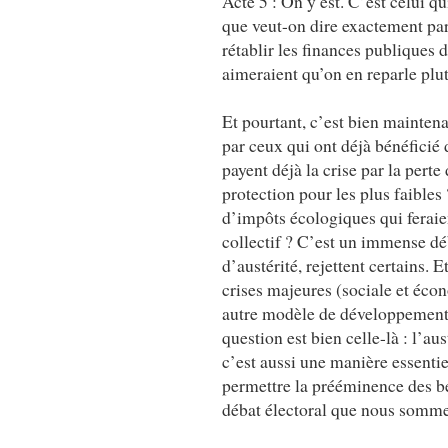
Acte 5 : On y est. C’est celui qu
que veut-on dire exactement par
rétablir les finances publiques d
aimeraient qu’on en reparle plut
Et pourtant, c’est bien maintena
par ceux qui ont déjà bénéfici
payent déjà la crise par la per
protection pour les plus faibles
d’impôts écologiques qui feraien
collectif ? C’est un immense dé
d’austérité, rejettent certains.
crises majeures (sociale et éco
autre modèle de développement f
question est bien celle-là : l’au
c’est aussi une manière essentie
permettre la prééminence des bes
débat électoral que nous sommes