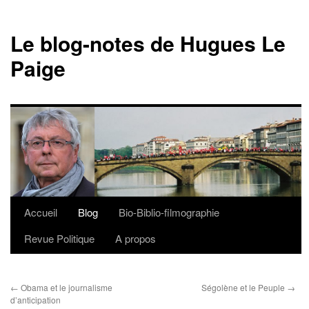
Le blog-notes de Hugues Le
Paige
Accueil
Blog
Bio-Biblio-filmographie
Aller
Revue Politique
A propos
au
contenu
←
Obama et le journalisme
Ségolène et le Peuple
→
d’anticipation