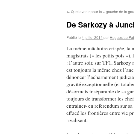
au
←
Quel avenir pour la « gauche de la ga
contenu
De Sarkozy à Junck
Publié le
4 juillet 2014
par
Hugues Le Pa
La même mâchoire crispée, la m
magistrats (« les petits pois »)
: l’autre soir, sur TF1, Sarkozy
est toujours la même chez l’anci
dénoncer l’acharnement judiciai
gravité exceptionnelle (et total
désormais inséparable de sa gar
toujours de transformer les chef
entrainer- en referendum sur s
effacé les frontières entre vie 
rivalisent.