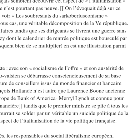
çais semblent découvrir cet aspect de « l’italianisation »
le n’est pourtant pas neuve. [[ On l’évoquait déjà sur ce
voir « Les soubresauts du sarkoberlusconisme »
 tous cas, une véritable décomposition de la Ve république.
ffaires tandis que ses dirigeants se livrent une guerre sans
y dont le calendrier de rentrée politique est bousculé par
isquent bien de se multiplier) en est une illustration parmi
te : avec son « socialisme de l’offre » et son austérité de
do-valsien se débarrasse consciencieusement de sa base
oure de conseillers issus du monde financier et bancaire
nçois Hollande n’est autre que Laurence Boone ancienne
rope de Bank of America- Merryl Lynch et connue pour
nancière]] tandis que le premier ministre se plie à tous les
rait se solder par un véritable un suicide politique de la
pect de l’italianisation de la vie politique française.
és, les responsables du social libéralisme européen,