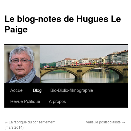
Le blog-notes de Hugues Le
Paige
Accueil
Blog
Bio-Biblio-filmographie
Aller
Revue Politique
A propos
au
contenu
←
La fabrique du consentement
Valls, le postsocialiste
→
(mars 2014)